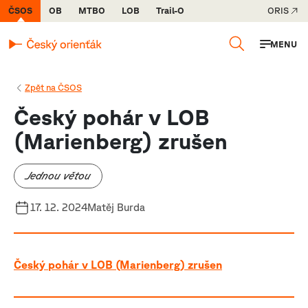
ČSOS
OB
MTBO
LOB
Trail-O
ORIS
MENU
Zpět na ČSOS
Český pohár v LOB
(Marienberg) zrušen
Jednou větou
17. 12. 2024
Matěj Burda
Český pohár v LOB (Marienberg) zrušen