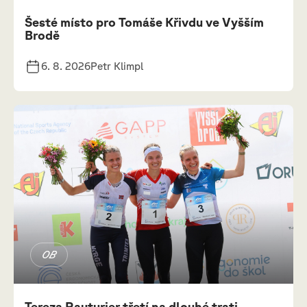
Šesté místo pro Tomáše Křivdu ve Vyšším
Brodě
6. 8. 2026
Petr Klimpl
OB
Tereza Rauturier třetí na dlouhé trati