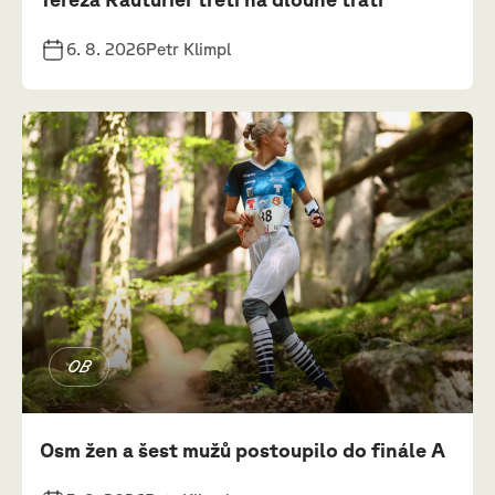
6. 8. 2026
Petr Klimpl
OB
Osm žen a šest mužů postoupilo do finále A