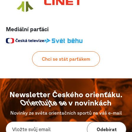
Mediální parťáci
Chci se stát parťákem
Newsletter Českého orienťáku.
Orientujte se
v novinkách
Novinky ze světa orientačních sportů na váš e-mail
Odebírat