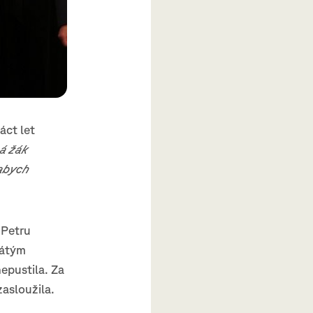
áct let
á žák
 abych
 Petru
cátým
nepustila. Za
asloužila.