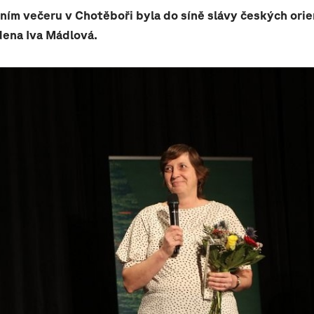
ním večeru v Chotěboři byla do síně slávy českých ori
ena Iva Mádlová.