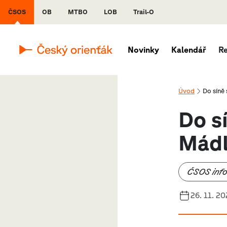
ČSOS
OB
MTBO
LOB
Trail-O
Novinky
Kalendář
R
Úvod
Do síně
Do s
Mád
ČSOS inf
26. 11. 2