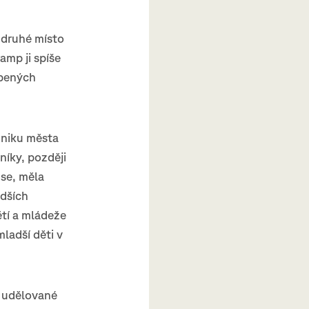
 druhé místo
mp ji spíše
upených
dniku města
níky, později
se, měla
adších
tí a mládeže
ladší děti v
í udělované