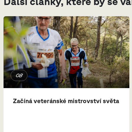
Další články, které by se v
OB
Začíná veteránské mistrovství světa