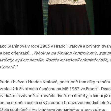
jako Slaninová v roce 1963 v Hradci Králové a prvních dvan
la bez orienťáků. „
Tehdy se na školách kontrolovalo, zda m
ktivity, a já nic neměla. Rodiče mi sehnali orientační běh,
ý puntík.
“
 Rudou hvězdu Hradec Králové, postupně tam díky trenéru
zrála až k životnímu úspěchu na MS 1987 ve Francii. Dva
ividuálním závodě si otevřela dveře do štafety, a šanci již 
on na druhém úseku si výslednou bronzovou medaili plně z
ěžela společně s
Ivou Kalibánovou, Adou Kuchařovou a Janou Galíkovou.