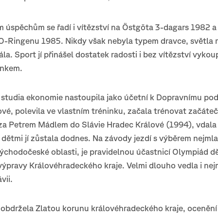
ím úspěchům se řadí i vítězství na Östgöta 3-dagars 1982 a
-Ringenu 1985. Nikdy však nebyla typem dravce, světla ra
řála. Sport jí přinášel dostatek radosti i bez vítězství vyko
inkem.
 studia ekonomie nastoupila jako účetní k Dopravnímu po
vé, polevila ve vlastním tréninku, začala trénovat začáteč
za Petrem Mádlem do Slávie Hradec Králové (1994), vdala 
s dětmi jí zůstala dodnes. Na závody jezdí s výběrem nejml
chodočeské oblasti, je pravidelnou účastnicí Olympiád dě
výpravy Královéhradeckého kraje. Velmi dlouho vedla i nejm
vii.
 obdržela Zlatou korunu královéhradeckého kraje, oceněn