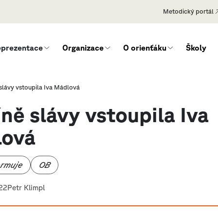
Metodický portál
eprezentace
Organizace
O orienťáku
Školy
 slávy vstoupila Iva Mádlová
íně slávy vstoupila Iva
lová
ormuje
OB
022
Petr Klimpl