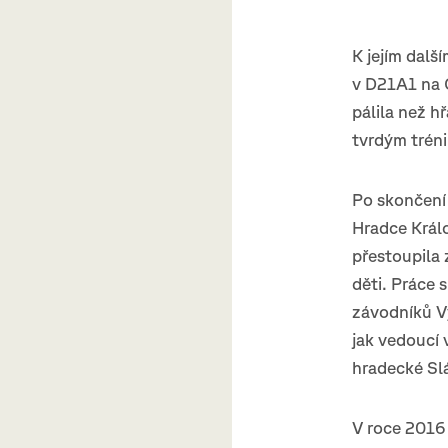
K jejím dalš
v D21A1 na O
pálila než h
tvrdým trén
Po skončení
Hradce Králo
přestoupila 
děti. Práce 
závodníků Vý
jak vedoucí 
hradecké Slá
V roce 2016