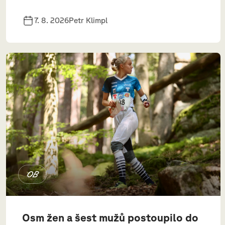
7. 8. 2026
Petr Klimpl
OB
Osm žen a šest mužů postoupilo do