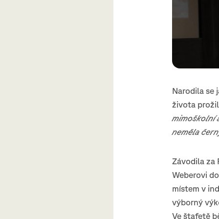
Narodila se 
života proži
mimoškolní a
neměla čern
Závodila za
Weberovi do
místem v ind
výborný výk
Ve štafetě b