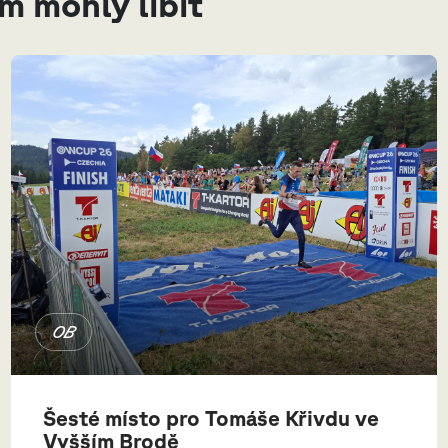
ám mohly líbit
OB
Šesté místo pro Tomáše Křivdu ve
Vyšším Brodě