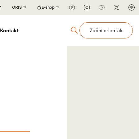
ORIS
E-shop
Kontakt
Začni orienťák