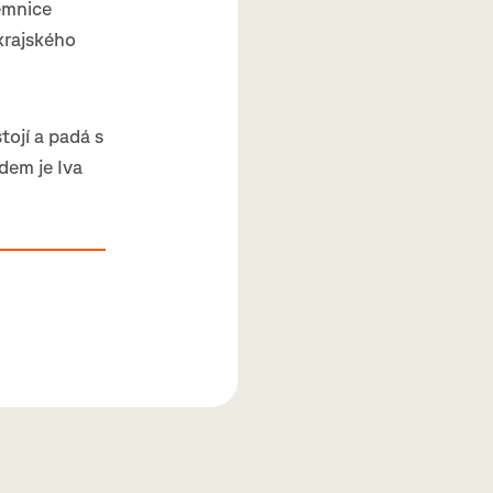
jemnice
krajského
tojí a padá s
dem je Iva