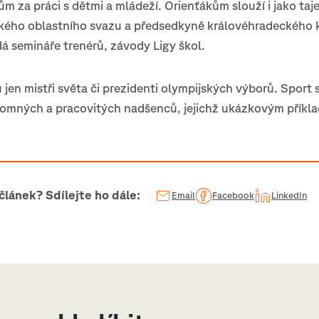
m za práci s dětmi a mládeží. Orienťákům slouží i jako ta
ého oblastního svazu a předsedkyně královéhradeckého 
á semináře trenérů, závody Ligy škol.
 jen mistři světa či prezidenti olympijských výborů. Sport s
omných a pracovitých nadšenců, jejichž ukázkovým příkla
 článek? Sdílejte ho dále:
Email
Facebook
LinkedIn