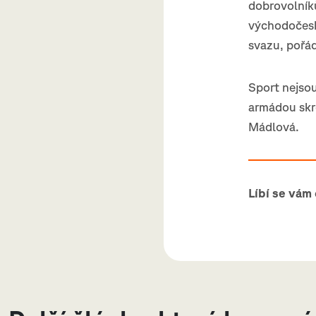
dobrovolníků
východočesk
svazu, pořád
Sport nejsou
armádou skr
Mádlová.
Líbí se vám