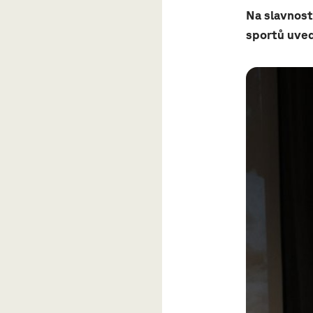
Na slavnost
sportů uved