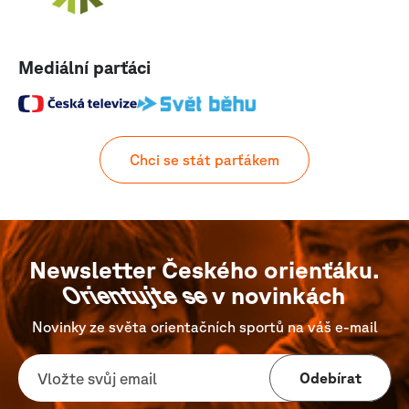
Mediální parťáci
Chci se stát parťákem
Newsletter Českého orienťáku.
Orientujte se
v novinkách
Novinky ze světa orientačních sportů na váš e-mail
Odebírat