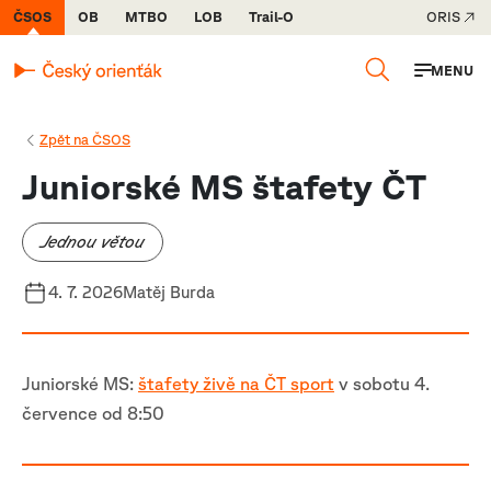
ČSOS
OB
MTBO
LOB
Trail-O
ORIS
MENU
Zpět na ČSOS
Juniorské MS štafety ČT
Jednou větou
4. 7. 2026
Matěj Burda
Juniorské MS:
štafety živě na ČT sport
v sobotu 4.
července od 8:50