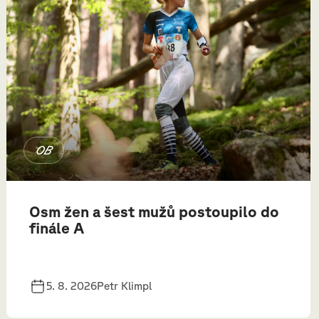
OB
Osm žen a šest mužů postoupilo do
finále A
5. 8. 2026
Petr Klimpl