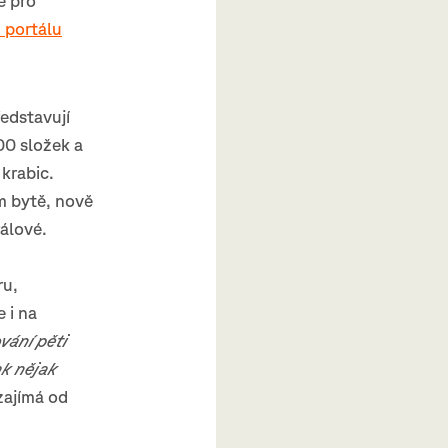
e pro
portálu
edstavují
00 složek a
krabic.
m bytě, nově
álové.
ru,
 i na
vání pěti
ak nějak
zajímá od