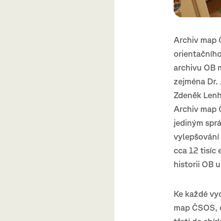
Archiv map Č
orientačního
archivu OB m
zejména Dr.
Zdeněk Lenh
Archiv map Č
jediným spr
vylepšování 
cca 12 tisíc
historii OB u
Ke každé vy
map ČSOS, d