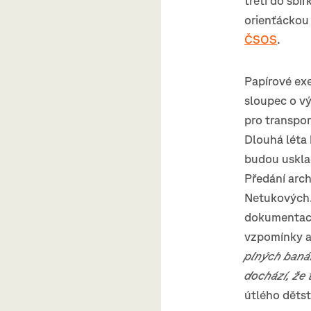
třetí do sbí
orienťáckou 
ČSOS
.
Papírové ex
sloupec o v
pro transpor
Dlouhá léta
budou usklad
Předání arc
Netukových.
dokumentace
vzpomínky a 
plných baná
dochází, že 
útlého dětst