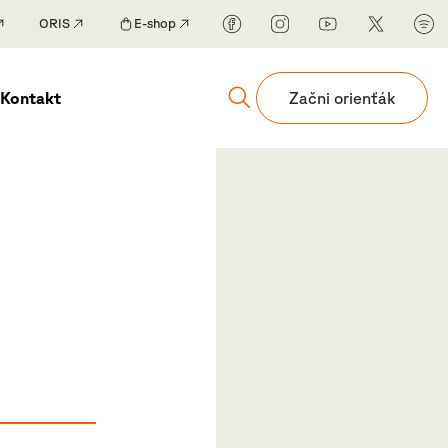
ORIS
E-shop
Kontakt
Začni orienťák