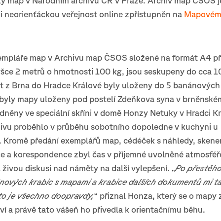
rky map v Národním archivu ČR v Praze. Archiv map ČSOS j
i neorienťáckou veřejnost online zpřístupněn na
Mapovém 
empláře map v Archivu map ČSOS složené na formát A4 př
ýšce 2 metrů o hmotnosti 100 kg, jsou seskupeny do cca 1
t z Brna do Hradce Králové byly uloženy do 5 banánových 
 byly mapy uloženy pod postelí Zdeňkova syna v brněnské
něny ve speciální skříni v domě Honzy Netuky v Hradci Kr
hivu proběhlo v průběhu sobotního dopoledne v kuchyni u
 Kromě předání exemplářů map, cédéček s náhledy, skene
 a korespondence zbyl čas v příjemné uvolněné atmosféře
živou diskusi nad náměty na další vylepšení. „
Po přestěho
nových krabic s mapami a krabice dalších dokumentů mi t
to je všechno doopravdy,
“ přiznal Honza, který se o mapy 
ví a právě tato vášeň ho přivedla k orientačnímu běhu.