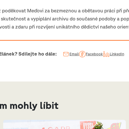
 poděkovat Meďovi za bezmeznou a obětavou práci při př
 skutečnost a vypiplání archivu do současné podoby a po
vosti a zdaru při rozvíjení unikátního dědictví našeho orie
 článek? Sdílejte ho dále:
Email
Facebook
LinkedIn
ám mohly líbit