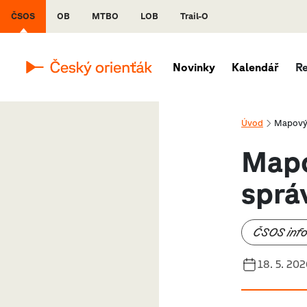
ČSOS
OB
MTBO
LOB
Trail-O
Novinky
Kalendář
R
Úvod
Mapový 
Mapo
sprá
ČSOS inf
18. 5. 202