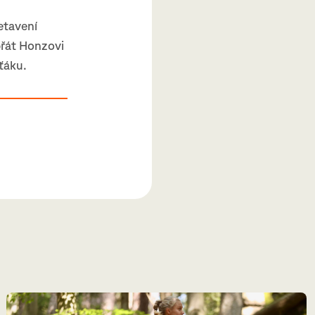
etavení
přát Honzovi
nťáku.