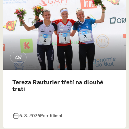
OB
Tereza Rauturier třetí na dlouhé
trati
6. 8. 2026
Petr Klimpl