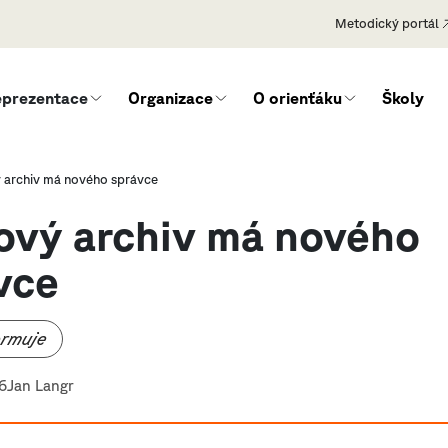
Metodický portál
eprezentace
Organizace
O orienťáku
Školy
archiv má nového správce
vý archiv má nového
vce
ormuje
6
Jan Langr