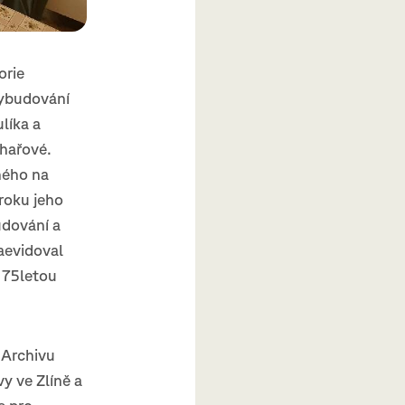
orie
vybudování
líka a
chařové.
ného na
roku jeho
udování a
zaevidoval
 75letou
 Archivu
y ve Zlíně a