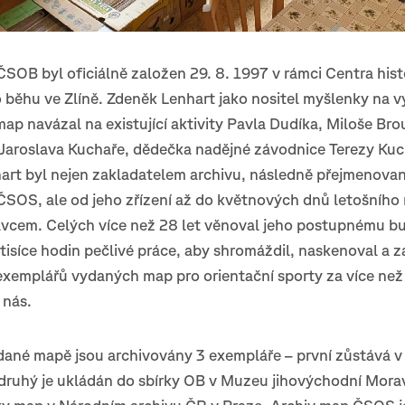
SOB byl oficiálně založen 29. 8. 1997 v rámci Centra hist
 běhu ve Zlíně. Zdeněk Lenhart jako nositel myšlenky na 
ap navázal na existující aktivity Pavla Dudíka, Miloše Brou
 Jaroslava Kuchaře, dědečka nadějné závodnice Terezy Ku
art byl nejen zakladatelem archivu, následně přejmenova
SOS, ale od jeho zřízení až do květnových dnů letošního 
ávcem. Celých více než 28 let věnoval jeho postupnému b
tisíce hodin pečlivé práce, aby shromáždil, naskenoval a 
 exemplářů vydaných map pro orientační sporty za více než
 nás.
dané mapě jsou archivovány 3 exempláře – první zůstává v
ruhý je ukládán do sbírky OB v Muzeu jihovýchodní Morav