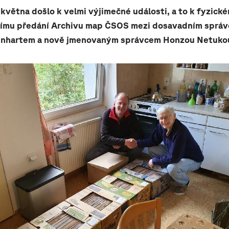
 května došlo k velmi výjimečné události, a to k fyzick
nímu předání Archivu map ČSOS mezi dosavadním sprá
nhartem a nově jmenovaným správcem Honzou Netuko