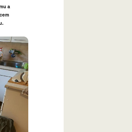
ému a
vcem
u.