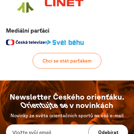
Mediální parťáci
Chci se stát parťákem
Newsletter Českého orienťáku.
Orientujte se
v novinkách
Novinky ze světa orientačních sportů na váš e-mail
Odebírat