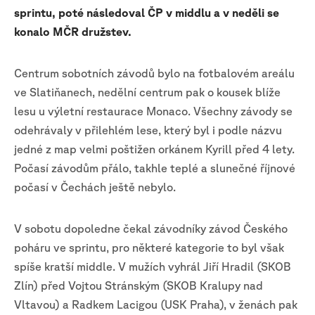
sprintu, poté následoval ČP v middlu a v neděli se
konalo MČR družstev.
Centrum sobotních závodů bylo na fotbalovém areálu
ve Slatiňanech, nedělní centrum pak o kousek blíže
lesu u výletní restaurace Monaco. Všechny závody se
odehrávaly v přilehlém lese, který byl i podle názvu
jedné z map velmi poštižen orkánem Kyrill před 4 lety.
Počasí závodům přálo, takhle teplé a slunečné říjnové
počasí v Čechách ještě nebylo.
V sobotu dopoledne čekal závodníky závod Českého
poháru ve sprintu, pro některé kategorie to byl však
spíše kratší middle. V mužích vyhrál Jiří Hradil (SKOB
Zlín) před Vojtou Stránským (SKOB Kralupy nad
Vltavou) a Radkem Lacigou (USK Praha), v ženách pak