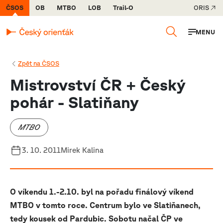
ČSOS
OB
MTBO
LOB
Trail-O
ORIS
MENU
Zpět na ČSOS
Mistrovství ČR + Český
pohár - Slatiňany
MTBO
3. 10. 2011
Mirek Kalina
O víkendu 1.-2.10. byl na pořadu finálový víkend
MTBO v tomto roce. Centrum bylo ve Slatiňanech,
tedy kousek od Pardubic. Sobotu načal ČP ve