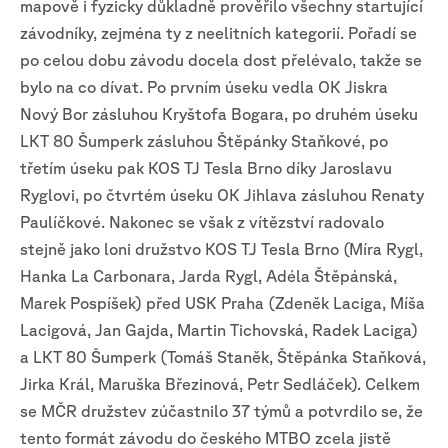
mapově i fyzicky důkladně prověřilo všechny startující
závodníky, zejména ty z neelitních kategorií. Pořadí se
po celou dobu závodu docela dost přelévalo, takže se
bylo na co dívat. Po prvním úseku vedla OK Jiskra
Nový Bor zásluhou Kryštofa Bogara, po druhém úseku
LKT 80 Šumperk zásluhou Štěpánky Staňkové, po
třetím úseku pak KOS TJ Tesla Brno díky Jaroslavu
Ryglovi, po čtvrtém úseku OK Jihlava zásluhou Renaty
Paulíčkové. Nakonec se však z vítězství radovalo
stejně jako loni družstvo KOS TJ Tesla Brno (Míra Rygl,
Hanka La Carbonara, Jarda Rygl, Adéla Štěpánská,
Marek Pospíšek) před USK Praha (Zdeněk Laciga, Míša
Lacigová, Jan Gajda, Martin Tichovská, Radek Laciga)
a LKT 80 Šumperk (Tomáš Staněk, Štěpánka Staňková,
Jirka Král, Maruška Březinová, Petr Sedláček). Celkem
se MČR družstev zúčastnilo 37 týmů a potvrdilo se, že
tento formát závodu do českého MTBO zcela jistě