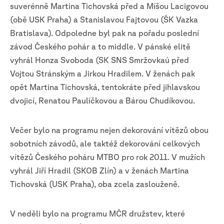
suverénně Martina Tichovská před a Míšou Lacigovou
(obě USK Praha) a Stanislavou Fajtovou (ŠK Vazka
Bratislava). Odpoledne byl pak na pořadu poslední
závod Českého pohár a to middle. V pánské elitě
vyhrál Honza Svoboda (SK SNS Smržovkaú před
Vojtou Stránským a Jirkou Hradilem. V ženách pak
opět Martina Tichovská, tentokráte před jihlavskou
dvojicí, Renatou Paulíčkovou a Bárou Chudíkovou.
Večer bylo na programu nejen dekorování vítězů obou
sobotních závodů, ale taktéž dekorování celkových
vítězů Českého poháru MTBO pro rok 2011. V mužích
vyhrál Jiří Hradil (SKOB Zlín) a v ženách Martina
Tichovská (USK Praha), oba zcela zaslouženě.
V neděli bylo na programu MČR družstev, které