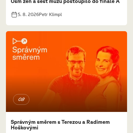
Osm žen a šest mužů postoupilo do finále A
5. 8. 2026
Petr Klimpl
OB
Správným směrem s Terezou a Radimem
Hoškovými