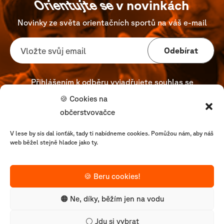
Orientujte se
v novinkách
Novinky ze světa orientačních sportů na váš e-mail
Odebírat
Přihlášením k odběru vyjadřujete
souhlas se
zpracováním Vašich osobních údajů
.
🍪 Cookies na
občerstvovačce
V lese by sis dal ionťák, tady ti nabídneme cookies. Pomůžou nám, aby náš
web běžel stejně hladce jako ty.
Sporty
🍪 Beru cookies!
Organizace
Naše projekty
🟠 Ne, díky, běžím jen na vodu
Užitečné odkazy
⚪️ Jdu si vybrat