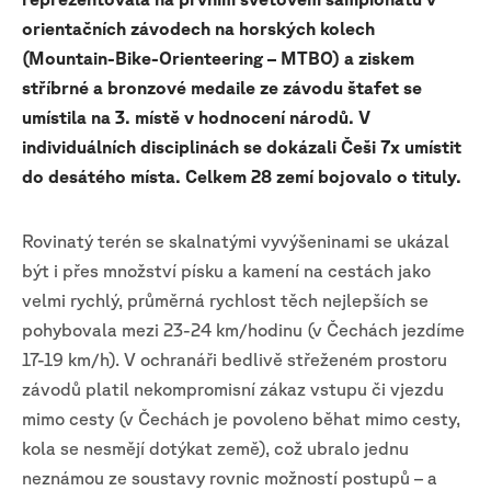
orientačních závodech na horských kolech
(Mountain-Bike-Orienteering – MTBO) a ziskem
stříbrné a bronzové medaile ze závodu štafet se
umístila na 3. místě v hodnocení národů. V
individuálních disciplinách se dokázali Češi 7x umístit
do desátého místa. Celkem 28 zemí bojovalo o tituly.
Rovinatý terén se skalnatými vyvýšeninami se ukázal
být i přes množství písku a kamení na cestách jako
velmi rychlý, průměrná rychlost těch nejlepších se
pohybovala mezi 23-24 km/hodinu (v Čechách jezdíme
17-19 km/h). V ochranáři bedlivě střeženém prostoru
závodů platil nekompromisní zákaz vstupu či vjezdu
mimo cesty (v Čechách je povoleno běhat mimo cesty,
kola se nesmějí dotýkat země), což ubralo jednu
neznámou ze soustavy rovnic možností postupů – a