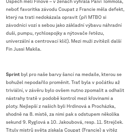
Úspěch měli Finové – v ženách vyhrála Paivi Tommola,
neboť favoritka závodu Coupat z Francie měla defekt,
který na trati nedokázala opravit (při MTBO si
závodníci vozí s sebou jako základní výbavu náhradní
duši, pumpu, rychlospojky a nýtovače řetězu,
univerzální a centrovací klíč). Mezi muži zvítězil další
Fin Jussi Makila.
Sprint
byl pro naše barvy šancí na medaile, kterou se
bohužel nepodařilo proměnit. Trať byla v počátku až
triviální, v závěru bylo ovšem nutno zpomalit a odhalit
nástrahy tratě v podobě kontrol mezi křovinami a
ploty. Nejlepší z našich byli Hrdinová a Procházka,
shodně na 8. místě, za nimi pak s odstupem několika
sekund 9. Ryglová a 10. Jakoubová, resp. 11. Strejček.
Tituly mistrů světa získala Coupat (Francie) a vítěz