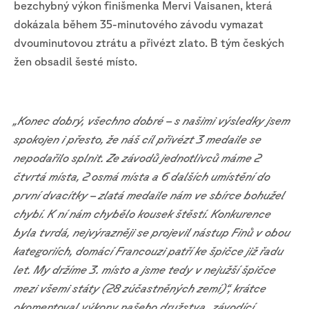
bezchybný výkon finišmenka Mervi Vaisanen, která
dokázala během 35-minutového závodu vymazat
dvouminutovou ztrátu a přivézt zlato. B tým českých
žen obsadil šesté místo.
„Konec dobrý, všechno dobré – s našimi výsledky jsem
spokojen i přesto, že náš cíl přivézt 3 medaile se
nepodařilo splnit. Ze závodů jednotlivců máme 2
čtvrtá místa, 2 osmá místa a 6 dalších umístění do
první dvacítky – zlatá medaile nám ve sbírce bohužel
chybí. K ní nám chybělo kousek štěstí. Konkurence
byla tvrdá, nejvýrazněji se projevil nástup Finů v obou
kategoriích, domácí Francouzi patří ke špičce již řadu
let. My držíme 3. místo a jsme tedy v nejužší špičce
mezi všemi státy (28 zúčastněných zemí)“, krátce
okomentoval výkony našeho družstva „závodící