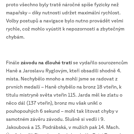
proto všechno byly tratě náročné spíše fyzicky než
mapařsky – díky nutnosti udržet maximální rychlost.
Volby postupů a navigace bylo nutno provádět velmi
rychle, což mohlo vyústit k nepozornosti a zbytečným
chybám.
Finále
závodu na dlouhé trati
se vydařilo sourozencům
Haně a Jaroslavu Ryglovým, kteří obsadili shodně 4.
místa. Nechybělo mnoho a mohli jsme se radovat z
prvních medailí – Haně chybělo na bronz 18 vteřin, k
titulu mistryně světa vteřin 115. Jarda měl ke zlatu o
něco dál (137 vteřin), bronz mu však unikl o
pouhopouhých 6 sekund – mohl tak litovat chyby v
samotném závěru závodu. Slušně si vedli i 9.
Jakoubová a 15. Podrábská, v mužích pak 14. Mach.