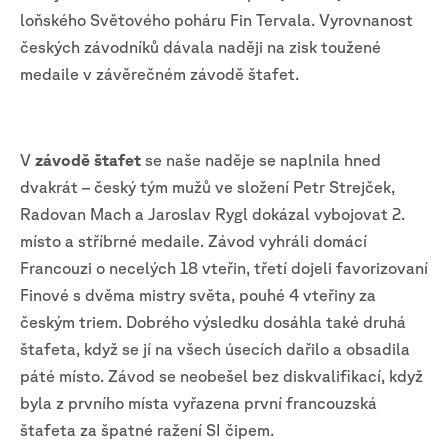
loňského Světového poháru Fin Tervala. Vyrovnanost
českých závodníků dávala naději na zisk toužené
medaile v závěrečném závodě štafet.
V
závodě štafet
se naše naděje se naplnila hned
dvakrát – český tým mužů ve složení Petr Strejček,
Radovan Mach a Jaroslav Rygl dokázal vybojovat 2.
místo a stříbrné medaile. Závod vyhráli domácí
Francouzi o necelých 18 vteřin, třetí dojeli favorizovaní
Finové s dvěma mistry světa, pouhé 4 vteřiny za
českým triem. Dobrého výsledku dosáhla také druhá
štafeta, když se jí na všech úsecích dařilo a obsadila
páté místo. Závod se neobešel bez diskvalifikací, když
byla z prvního místa vyřazena první francouzská
štafeta za špatné ražení SI čipem.