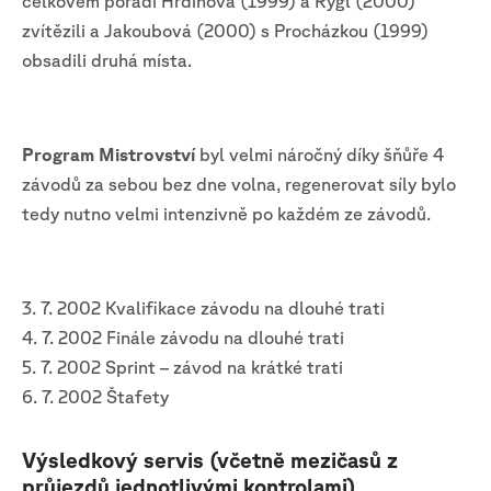
celkovém pořadí Hrdinová (1999) a Rygl (2000)
zvítězili a Jakoubová (2000) s Procházkou (1999)
obsadili druhá místa.
Program Mistrovství
byl velmi náročný díky šňůře 4
závodů za sebou bez dne volna, regenerovat síly bylo
tedy nutno velmi intenzivně po každém ze závodů.
3. 7. 2002 Kvalifikace závodu na dlouhé trati
4. 7. 2002 Finále závodu na dlouhé trati
5. 7. 2002 Sprint – závod na krátké trati
6. 7. 2002 Štafety
Výsledkový servis (včetně mezičasů z
průjezdů jednotlivými kontrolami)