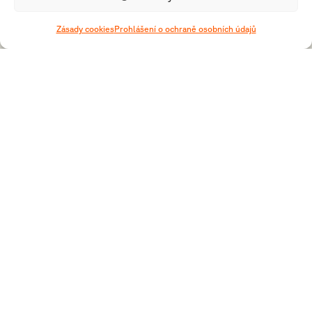
Zásady cookies
Prohlášení o ochraně osobních údajů
Sledujte Český orienťák na sítích
© ČSOS 1952 - 2025
Ochrana osobních
Zásady
RSS
RSS Jednou
údajů
cookies
Novinky
větou
Vytvořilo webové studio Bartvisions s.r.o.