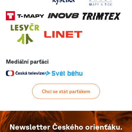
Mediální parťáci
Chci se stát parťákem
Newsletter Českého orienťáku.