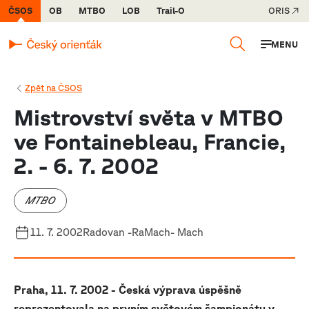
ČSOS
OB
MTBO
LOB
Trail-O
ORIS
MENU
Zpět na ČSOS
Mistrovství světa v MTBO
ve Fontainebleau, Francie,
2. - 6. 7. 2002
MTBO
11. 7. 2002
Radovan -RaMach- Mach
Praha, 11. 7. 2002 - Česká výprava úspěšně
reprezentovala na prvním světovém šampionátu v