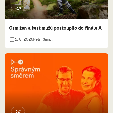
OB
Osm žen a šest mužů postoupilo do finále A
5. 8. 2026
Petr Klimpl
OB