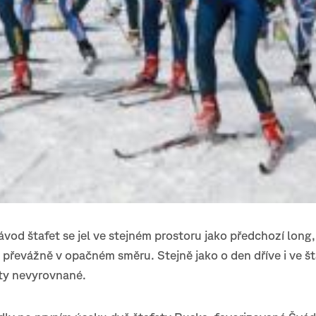
vod štafet se jel ve stejném prostoru jako předchozí long,
 převážně v opačném směru. Stejně jako o den dříve i ve š
sty nevyrovnané.