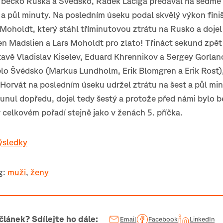
 béčko Ruska a Švédsko, Radek Laciga předával na sedmé 
 a půl minuty. Na posledním úseku podal skvělý výkon fin
 Moholdt, který stáhl tříminutovou ztrátu na Rusko a dojel
en Madslien a Lars Moholdt pro zlato! Třináct sekund zpět
avě Vladislav Kiselev, Eduard Khrennikov a Sergey Gorlan
elo Švédsko (Markus Lundholm, Erik Blomgren a Erik Rost),
 Horvát na posledním úseku udržel ztrátu na šest a půl mi
unul dopředu, dojel tedy šestý a protože před námi bylo 
v celkovém pořadí stejně jako v ženách 5. příčka.
ýsledky
g:
muži
,
ženy
 článek? Sdílejte ho dále:
Email
Facebook
LinkedIn