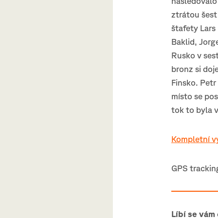
následovalo
ztrátou šest
štafety Lars
Baklid, Jorg
Rusko v sest
bronz si doj
Finsko. Petr
místo se pos
tok to byla 
Kompletní v
GPS trackin
Líbí se vám