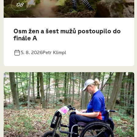
OB
Osm žen a šest mužů postoupilo do
finále A
5. 8. 2026
Petr Klimpl