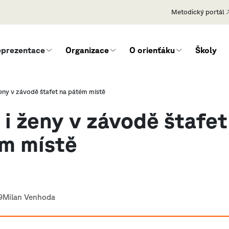
Metodický portál
eprezentace
Organizace
O orienťáku
Školy
ženy v závodě štafet na pátém místě
 i ženy v závodě štafet
m místě
9
Milan Venhoda