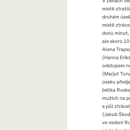
V ženách ve
místě ztrati
druhém úseku
místě ztráce
dvou minut, 
ale skoro 10
Alena Trapez
(Hanna Erik
odstupem ne
(Marjut Tur
úseku předja
béčka Ruska
mužích na p
a půl ztráce
(Jakub Škod
ve vedení Ru