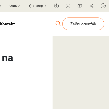
ORIS
E-shop
Kontakt
Začni orienťák
 na