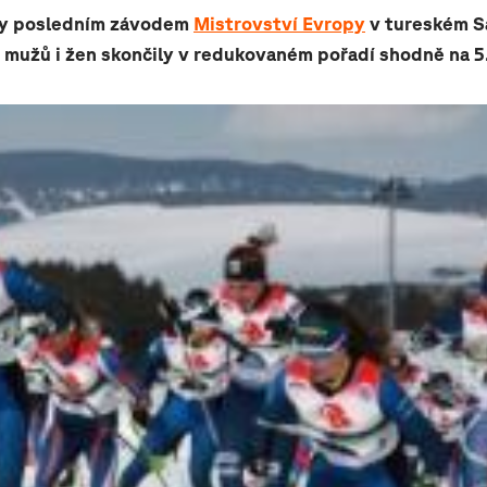
ly posledním závodem
Mistrovství Evropy
v tureském S
mužů i žen skončily v redukovaném pořadí shodně na 5