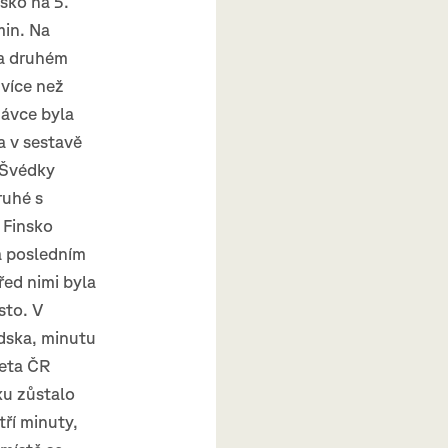
sko na 5.
min. Na
na druhém
 více než
dávce byla
a v sestavě
 Švédky
ruhé s
 Finsko
a posledním
řed nimi byla
sto. V
dska, minutu
feta ČR
ku zůstalo
tří minuty,