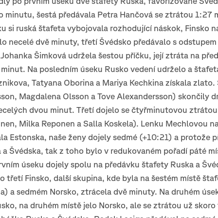
dly po prvním úseku dvě štafety Ruska, favorizované Švéd
lo minutu, šestá předávala Petra Hančová se ztrátou 1:27 
 si ruská štafeta vybojovala rozhodující náskok, Finsko 
lo necelé dvě minuty, třetí Švédsko předávalo s odstupem
Johanka Šimková udržela šestou příčku, její ztráta na pře
 minut. Na posledním úseku Rusko vedení udrželo a štafet
nikova, Tatyana Oborina a Mariya Kechkina získala zlato.
sson, Magdalena Olsson a Tove Alexandersson) skončily d
celých dvou minut. Třetí dojelo se čtyřminutovou ztrátou
unen, Milka Reponen a Salla Koskela). Lenku Mechlovou n
la Estonska, naše ženy dojely sedmé (+10:21) a protože p
 a Švédska, tak z toho bylo v redukovaném pořadí páté mí
rvním úseku dojely spolu na předávku štafety Ruska a Švé
lo třetí Finsko, další skupina, kde byla na šestém místě šta
a) a sedmém Norsko, ztrácela dvě minuty. Na druhém úse
sko, na druhém místě jelo Norsko, ale se ztrátou už skoro 