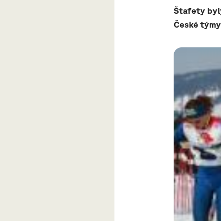
Štafety by
České týmy 