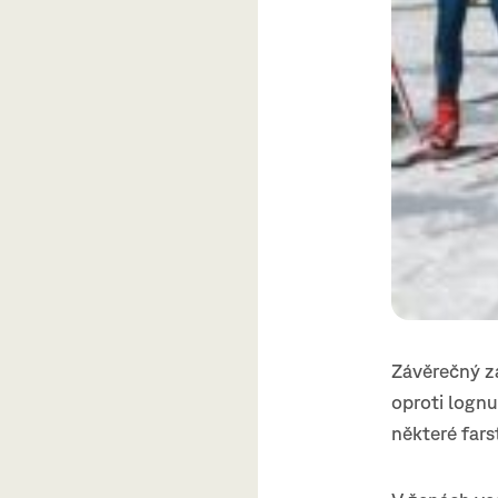
Závěrečný zá
oproti lognu
některé far