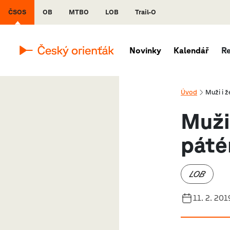
ČSOS
OB
MTBO
LOB
Trail-O
Novinky
Kalendář
R
Úvod
Muži i 
Muži
páté
LOB
11. 2. 201