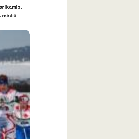
arikamis.
. místě