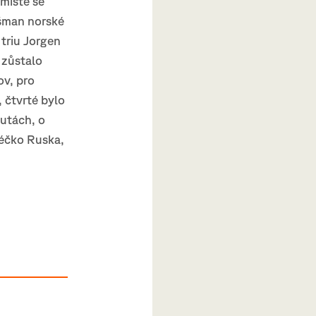
místě se
išman norské
 triu Jorgen
 zůstalo
ov, pro
 čtvrté bylo
nutách, o
béčko Ruska,