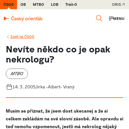
ČSOS
OB
MTBO
LOB
Trail-O
ORIS
MENU
Zpět na ČSOS
Nevíte někdo co je opak
nekrologu?
MTBO
14. 3. 2005
Jirka -Albert- Vraný
Musím se přiznat, že jsem dost ukecanej a že si
celkem zakládám na své slovní zásobě. Ale opravdu si
teď nemohu vzpomenout, jestli má nekrolog nějaký