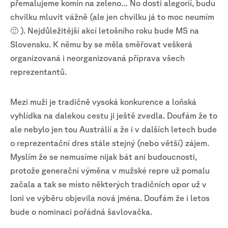
přemalujeme komín na zeleno… No dosti alegorií, budu
chvilku mluvit vážně (ale jen chvilku já to moc neumím
🙂 ). Nejdůležitější akcí letošního roku bude MS na
Slovensku. K němu by se měla směřovat veškerá
organizovaná i neorganizovaná příprava všech
reprezentantů.
Mezi muži je tradičně vysoká konkurence a loňská
vyhlídka na dalekou cestu ji ještě zvedla. Doufám že to
ale nebylo jen tou Austrálií a že i v dalších letech bude
o reprezentační dres stále stejný (nebo větší) zájem.
Myslím že se nemusíme nijak bát ani budoucnosti,
protože generační výměna v mužské repre už pomalu
začala a tak se místo některých tradičních opor už v
loni ve výběru objevila nová jména. Doufám že i letos
bude o nominaci pořádná šavlovačka.