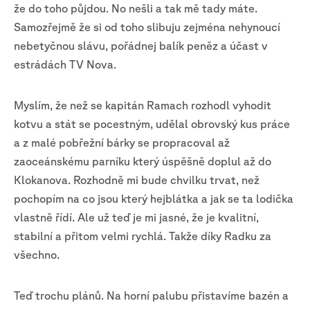
že do toho půjdou. No nešli a tak mě tady máte.
Samozřejmě že si od toho slibuju zejména nehynoucí
nebetyčnou slávu, pořádnej balík peněz a účast v
estrádách TV Nova.
Myslím, že než se kapitán Ramach rozhodl vyhodit
kotvu a stát se pocestným, udělal obrovský kus práce
a z malé pobřežní bárky se propracoval až
zaoceánskému parníku který úspěšně doplul až do
Klokanova. Rozhodně mi bude chvilku trvat, než
pochopím na co jsou který hejblátka a jak se ta lodička
vlastně řídí. Ale už teď je mi jasné, že je kvalitní,
stabilní a přitom velmi rychlá. Takže díky Radku za
všechno.
Teď trochu plánů. Na horní palubu přistavíme bazén a