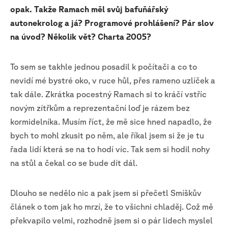
opak. Takže Ramach měl svůj bafuňářský
autonekrolog a já? Programové prohlášení? Pár slov
na úvod? Několik vět? Charta 2005?
To sem se takhle jednou posadil k počítači a co to
nevidí mé bystré oko, v ruce hůl, přes rameno uzlíček a
tak dále. Zkrátka pocestný Ramach si to kráčí vstříc
novým zítřkům a reprezentační loď je rázem bez
kormidelníka. Musím říct, že mě sice hned napadlo, že
bych to mohl zkusit po něm, ale říkal jsem si že je tu
řada lidí která se na to hodí víc. Tak sem si hodil nohy
na stůl a čekal co se bude dít dál.
Dlouho se nedělo nic a pak jsem si přečetl Smíškův
článek o tom jak ho mrzí, že to všichni chladěj. Což mě
překvapilo velmi, rozhodně jsem si o pár lidech myslel