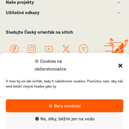
Naše projekty
Užitečné odkazy
Sledujte Český orienťák na sítích
🍪 Cookies na
občerstvovačce
V lese by sis dal ionťák, tady ti nabídneme cookies. Pomůžou nám, aby náš
web běžel stejně hladce jako ty.
© ČSOS 1952 - 2025
🍪 Beru cookies!
Ochrana osobních
Zásady
RSS
RSS Jednou
údajů
cookies
Novinky
větou
🟠 Ne, díky, běžím jen na vodu