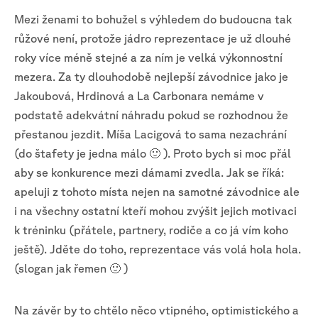
Mezi ženami to bohužel s výhledem do budoucna tak
růžové není, protože jádro reprezentace je už dlouhé
roky více méně stejné a za ním je velká výkonnostní
mezera. Za ty dlouhodobě nejlepší závodnice jako je
Jakoubová, Hrdinová a La Carbonara nemáme v
podstatě adekvátní náhradu pokud se rozhodnou že
přestanou jezdit. Míša Lacigová to sama nezachrání
(do štafety je jedna málo 🙂 ). Proto bych si moc přál
aby se konkurence mezi dámami zvedla. Jak se říká:
apeluji z tohoto místa nejen na samotné závodnice ale
i na všechny ostatní kteří mohou zvýšit jejich motivaci
k tréninku (přátele, partnery, rodiče a co já vím koho
ještě). Jděte do toho, reprezentace vás volá hola hola.
(slogan jak řemen 🙂 )
Na závěr by to chtělo něco vtipného, optimistického a