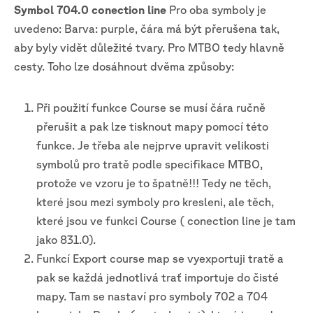
Symbol 704.0 conection line
Pro oba symboly je
uvedeno: Barva: purple, čára má být přerušena tak,
aby byly vidět důležité tvary. Pro MTBO tedy hlavně
cesty. Toho lze dosáhnout dvěma způsoby:
Při použití funkce Course se musí čára ručně
přerušit a pak lze tisknout mapy pomocí této
funkce. Je třeba ale nejprve upravit velikosti
symbolů pro tratě podle specifikace MTBO,
protože ve vzoru je to špatně!!! Tedy ne těch,
které jsou mezi symboly pro kresleni, ale těch,
které jsou ve funkci Course ( conection line je tam
jako 831.0).
Funkcí Export course map se vyexportuji tratě a
pak se každá jednotlivá trať importuje do čisté
mapy. Tam se nastaví pro symboly 702 a 704