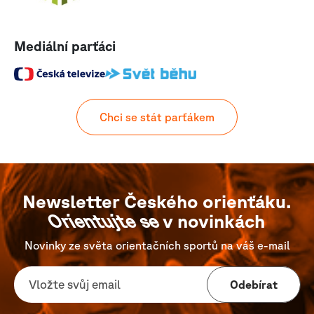
Mediální parťáci
Chci se stát parťákem
Newsletter Českého orienťáku.
Orientujte se
v novinkách
Novinky ze světa orientačních sportů na váš e-mail
Odebírat