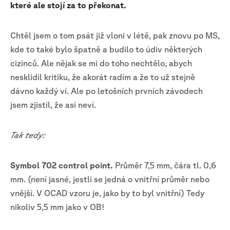
které ale stojí za to překonat.
Chtěl jsem o tom psát již vloni v létě, pak znovu po MS,
kde to také bylo špatně a budilo to údiv některých
cizinců. Ale nějak se mi do toho nechtělo, abych
nesklidil kritiku, že akorát radím a že to už stejně
dávno každý ví. Ale po letošních prvních závodech
jsem zjistil, že asi neví.
Tak tedy:
Symbol 702 control point.
Průměr 7,5 mm, čára tl. 0,6
mm. (není jasné, jestli se jedná o vnitřní průměr nebo
vnější. V OCAD vzoru je, jako by to byl vnitřní) Tedy
nikoliv 5,5 mm jako v OB!