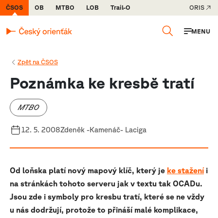
ČSOS
OB
MTBO
LOB
Trail-O
ORIS
MENU
Zpět na ČSOS
Poznámka ke kresbě tratí
MTBO
12. 5. 2008
Zdeněk -Kamenáč- Laciga
Od loňska platí nový mapový klíč, který je
ke stažení
i
na stránkách tohoto serveru jak v textu tak OCADu.
Jsou zde i symboly pro kresbu tratí, které se ne vždy
u nás dodržují, protože to přináší malé komplikace,