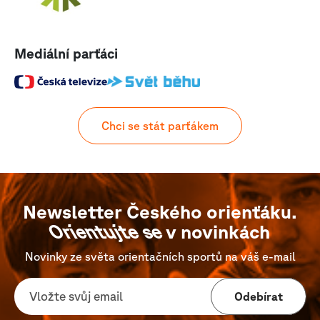
Mediální parťáci
Chci se stát parťákem
Newsletter Českého orienťáku.
Orientujte se
v novinkách
Novinky ze světa orientačních sportů na váš e-mail
Odebírat