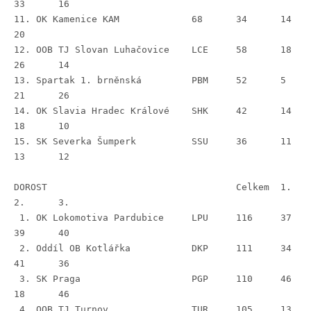
33	16
11. OK Kamenice	KAM		68	34	14	
20
12. OOB TJ Slovan Luhačovice	LCE	58	18	
26	14
13. Spartak 1. brněnská		PBM	52	5	
21	26
14. OK Slavia Hradec Králové	SHK	42	14	
18	10
15. SK Severka Šumperk		SSU	36	11	
13	12
DOROST					Celkem	1.	
2.	3.
 1. OK Lokomotiva Pardubice 	LPU	116	37	
39	40
 2. Oddíl OB Kotlářka		DKP	111	34	
41	36
 3. SK Praga 			PGP	110	46	
18	46
 4. OOB TJ Turnov		TUR	105	13	