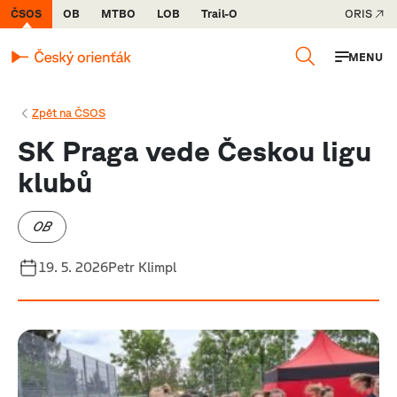
ČSOS
OB
MTBO
LOB
Trail-O
ORIS
MENU
Zpět na ČSOS
SK Praga vede Českou ligu
klubů
OB
19. 5. 2026
Petr Klimpl