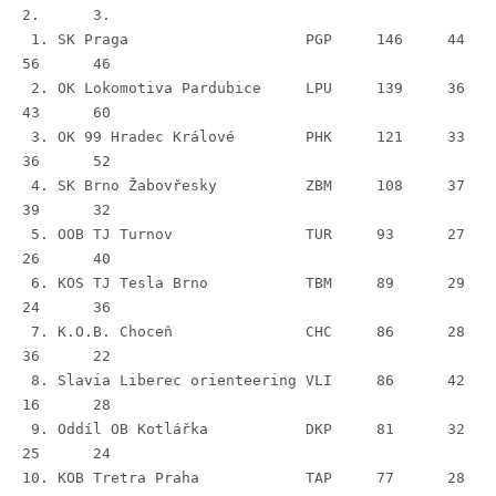
2.	3.
 1. SK Praga			PGP	146	44	
56	46
 2. OK Lokomotiva Pardubice	LPU	139	36	
43	60
 3. OK 99 Hradec Králové	PHK	121	33	
36	52
 4. SK Brno Žabovřesky 		ZBM	108	37	
39	32
 5. OOB TJ Turnov		TUR	93	27	
26	40
 6. KOS TJ Tesla Brno		TBM	89	29	
24	36
 7. K.O.B. Choceň		CHC	86	28	
36	22
 8. Slavia Liberec orienteering	VLI	86	42	
16	28
 9. Oddíl OB Kotlářka		DKP	81	32	
25	24
10. KOB Tretra Praha		TAP	77	28	