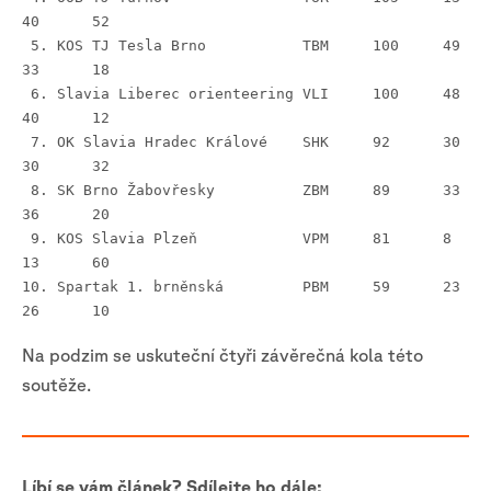
40	52
 5. KOS TJ Tesla Brno		TBM	100	49	
33	18
 6. Slavia Liberec orienteering	VLI	100	48	
40	12
 7. OK Slavia Hradec Králové	SHK	92	30	
30	32
 8. SK Brno Žabovřesky		ZBM	89	33	
36	20
 9. KOS Slavia Plzeň		VPM	81	8	
13	60
10. Spartak 1. brněnská		PBM	59	23	
26	10
Na podzim se uskuteční čtyři závěrečná kola této
soutěže.
Líbí se vám článek? Sdílejte ho dále: