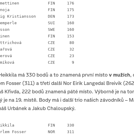
10 Veera Klemettinen 		FIN 	176
11 Maija Sianoja 		FIN 	175
12 Ida Agervig Kristiansson 	DEN 	173
13 Natalia Gemperle 		SUI 	160
13 Alva Sonesson 		SWE 	160
15 Inka Nurminen 		FIN 	153
28. Lucie Dittrichová		CZE	 80
48. Jana Pekařová		CZE	 32	 
52. Jana Peterová		CZE	 23
62. Lucie Semíková		CZE    	  9
Heikkila má 330 bodů a to znamená první místo
v mužích
,
m Fosser (311) a třetí další Nor Eirik Langedal Breivik (262
š Křivda, 222 bodů znamená páté místo. Výborně je na to
ý je na 19. místě. Body má i další trio našich závodníků – M
áš Urbánek a Jakub Chaloupský.
 1 Tuomas Heikkila 		FIN 	330
 2 Kasper Harlem Fosser 	NOR 	311