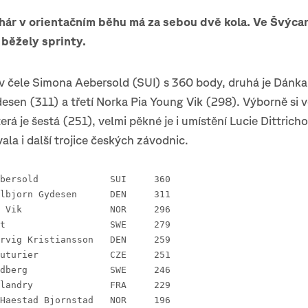
ár v orientačním běhu má za sebou dvě kola. Ve Švýcar
běžely sprinty.
 v čele Simona Aebersold (SUI) s 360 body, druhá je Dánk
esen (311) a třetí Norka Pia Young Vik (298). Výborně si 
terá je šestá (251), velmi pěkné je i umístění Lucie Dittrich
ala i další trojice českých závodnic.
 1 Simona Aebersold 		SUI 	360
 2 Hedvig Valbjorn Gydesen 	DEN 	311
 3 Pia Young Vik 		NOR 	296
 4 Sanna Fast 			SWE 	279
 5 Malin Agervig Kristiansson 	DEN 	259
 6 Tereza Rauturier 		CZE 	251
 7 Hanna Lundberg 		SWE 	246
 8 Cecile Calandry 		FRA 	229
 9 Victoria Haestad Bjornstad 	NOR 	196