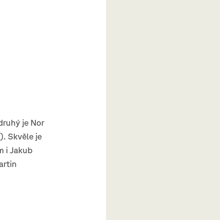
 druhý je Nor
). Skvěle je
m i Jakub
artin