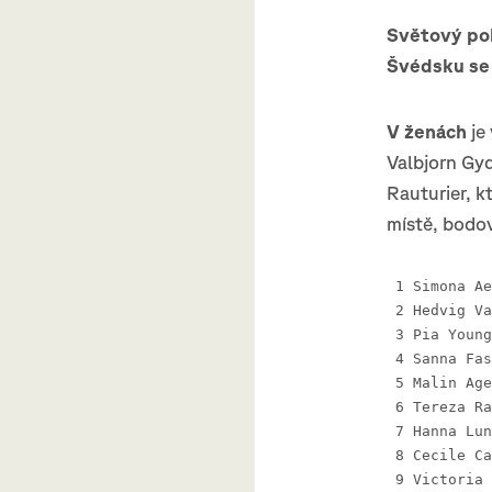
Světový poh
Švédsku se 
V ženách
je
Valbjorn Gyd
Rauturier, k
místě, bodov