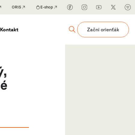
ORIS
E-shop
Kontakt
Začni orienťák
ý,
té