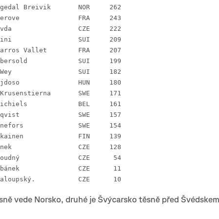
 3 Eirik Langedal Breivik 	NOR 	262
 4 Guilhem Verove 		FRA 	243
 5 Tomáš Křivda 		CZE 	222
 6 Tino Polsini 		SUI 	209
 7 Mathias Barros Vallet 	FRA 	207
 8 Fabian Aebersold 		SUI 	199
 9 Benjamin Wey 		SUI 	182
10 Zoltan Bujdoso 		HUN 	180
11 Isac von Krusenstierna 	SWE 	171
12 Yannick Michiels 		BEL 	161
13 Axel Granqvist 		SWE 	157
14 Gustav Runefors 		SWE 	154
15 Aarni Ronkainen 		FIN 	139
19 Jakub Glonek 		CZE 	128
43. Martin Roudný 		CZE	 54
63. Tomáš Urbánek 		CZE	 11
65. Jakub Chaloupský.		CZE	 10
sně vede Norsko, druhé je Švýcarsko těsně před Švédskem