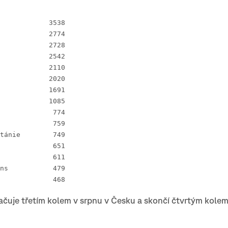
 1 Norsko		3538
 2 Švýcarsko 		2774
 3 Švédsko 		2728
 4 Finsko 		2542
 5 Francie 		2110
 6 Česko 		2020
 7 Dánsko 		1691
 8 Maďarsko 		1085
 9 Polsko 		 774
10 Španělsko 		 759
11 Velká Británie 	 749
12 Itálie 		 651
13 Rakousko 		 611
14 Nový Zélans		 479
15 Austrálie		 468
čuje třetím kolem v srpnu v Česku a skončí čtvrtým kolem 