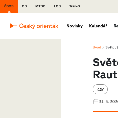
ČSOS
OB
MTBO
LOB
Trail-O
Novinky
Kalendář
R
Úvod
Světový 
Svět
Raut
OB
31. 5. 202