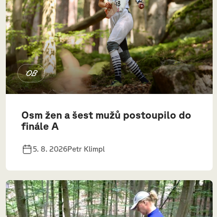
OB
Osm žen a šest mužů postoupilo do
finále A
5. 8. 2026
Petr Klimpl