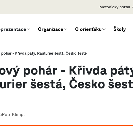
Metodický portál
eprezentace
Organizace
O orienťáku
Školy
pohár - Křivda pátý, Rauturier šestá, Česko šesté
ový pohár - Křivda pát
urier šestá, Česko šes
6
Petr Klimpl