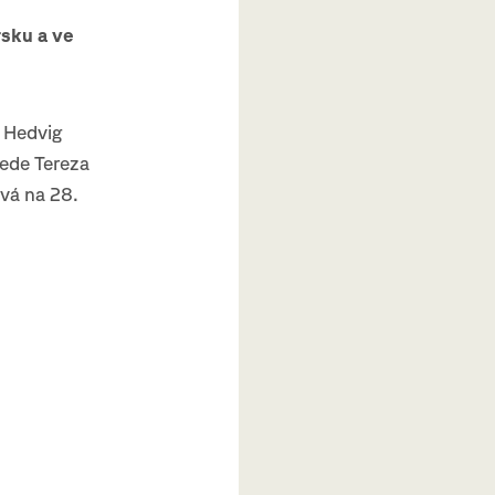
sku a ve
a Hedvig
vede Tereza
ová na 28.