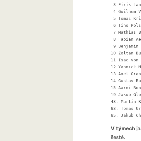
V týmech
ja
šesté.