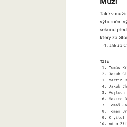
Muži
Také v mužíc
výborném výk
sekund před
který za Glo
– 4. Jakub C
M21E