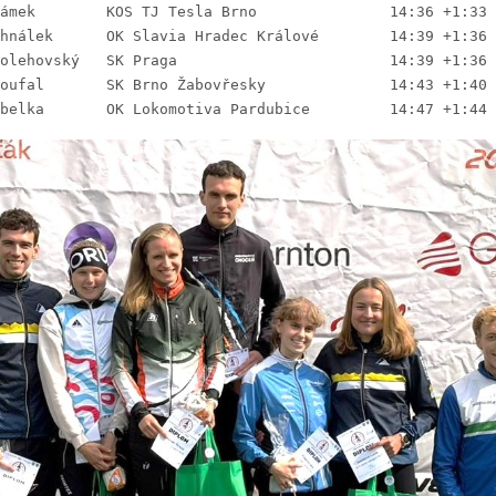
11. Filip Adámek	KOS TJ T‎esla Brno		14:36 +1:33
12. Tomáš Dohnálek	OK Slavia Hr‎adec Králové	14:39 +1:36
12. Daniel Bolehovský	SK P‎raga			14:39 +1:36
14. Jáchym Coufal	SK Brno Ž‎abovřesky		14:43 +1:40
15. Tomáš Kubelka	OK Lokomoti‎va Pardubice		14:47 +1:44