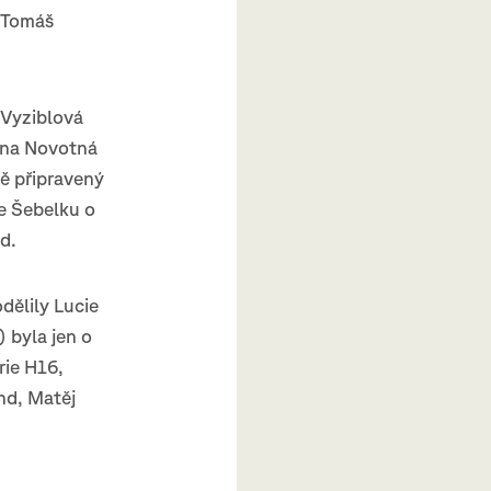
l Tomáš
 Vyziblová
lína Novotná
ně připravený
je Šebelku o
d.
dělily Lucie
 byla jen o
rie H16,
nd, Matěj