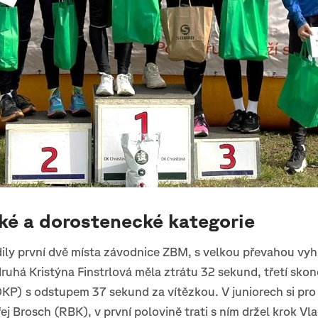
ké a dorostenecké kategorie
ly první dvě místa závodnice ZBM, s velkou převahou vyhr
uhá Kristýna Finstrlová měla ztrátu 32 sekund, třetí skonč
P) s odstupem 37 sekund za vítězkou. V juniorech si pro 
j Brosch (RBK), v první polovině trati s ním držel krok Vla