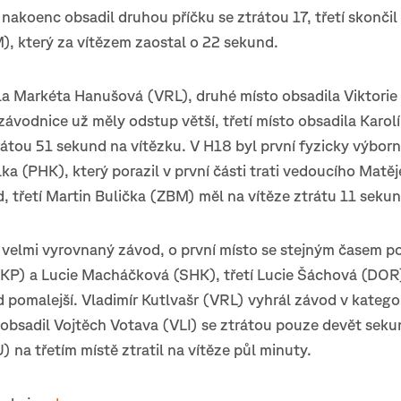
 nakoenc obsadil druhou příčku se ztrátou 17, třetí skonči
, který za vítězem zaostal o 22 sekund.
la Markéta Hanušová (VRL), druhé místo obsadila Viktorie
 závodnice už měly odstup větší, třetí místo obsadila Karo
átou 51 sekund na vítězku. V H18 byl první fyzicky výbor
a (PHK), který porazil v první části trati vedoucího Matě
 třetí Martin Bulička (ZBM) měl na vítěze ztrátu 11 sekun
 velmi vyrovnaný závod, o první místo se stejným časem po
KP) a Lucie Macháčková (SHK), třetí Lucie Šáchová (DOR)
pomalejší. Vladimír Kutlvašr (VRL) vyhrál závod v katego
obsadil Vojtěch Votava (VLI) se ztrátou pouze devět seku
 na třetím místě ztratil na vítěze půl minuty.