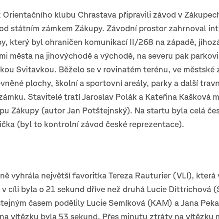
z Orientačního klubu Chrastava připravili závod v Zákupe
pod státním zámkem Zákupy. Závodní prostor zahrnoval int
, který byl ohraničen komunikací II/268 na západě, jihozá
emi města na jihovýchodě a východě, na severu pak parkov
kou Svitavkou. Běželo se v rovinatém terénu, ve městské 
vněné plochy, školní a sportovní areály, parky a další trav
 zámku. Stavitelé tratí Jaroslav Polák a Kateřina Kašková m
pu Zákupy (autor Jan Potštejnský). Na startu byla celá če
ička (byl to kontrolní závod české reprezentace).
ně vyhrála největší favoritka Tereza Rauturier (VLI), která
 v cíli byla o 21 sekund dříve než druhá Lucie Dittrichová (
 stejným časem podělily Lucie Semíková (KAM) a Jana Pek
a na vítězku byla 53 sekund, Přes minutu ztráty na vítězku