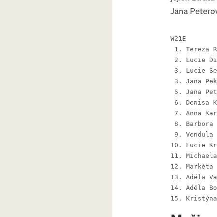
Jana Petero
W21E