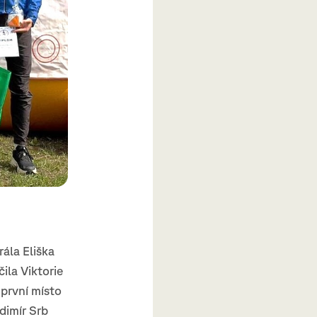
ála Eliška
ila Viktorie
první místo
dimír Srb