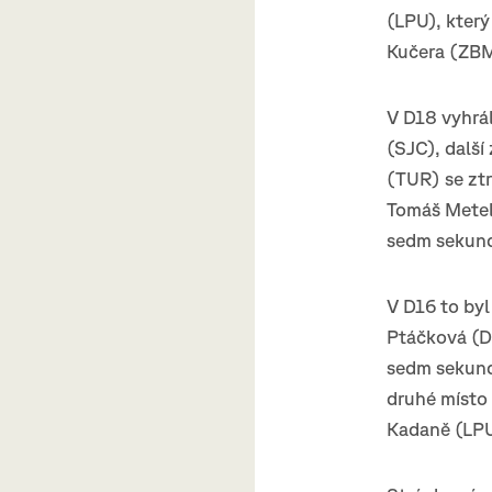
(LPU), který
Kučera (ZBM)
V D18 vyhrá
(SJC), další
(TUR) se ztr
Tomáš Metelk
sedm sekund,
V D16 to byl
Ptáčková (D
sedm sekund 
druhé místo 
Kadaně (LPU)