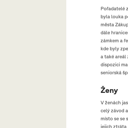
Pořadatelé 
byla louka 
města Zákupy
dále hranic
zámkem a ře
kde byly zpe
a také areál
dispozici ma
seniorská šp
Ženy
V ženách jas
celý závod a
místo se se
jejich ztrát