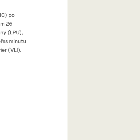
CHC) po
em 26
ný (LPU),
přes minutu
er (VLI).