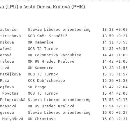
vá (LPU) a šestá Denisa Králová (PHK).
 1. Tereza Rauturier	Slavia Libere‎c orienteering	13:38 +0:00
 2. Lucie Dittrichová	KOB Směr Kroměříž		13:59 +0:21
 3. Lucie Semíková	OK Ka‎menice			14:31 +0:53
 3. Jana Pekařová	OOB TJ‎ Turnov			14:31 +0:53
 5. Jana Peterová	OK Lokomoti‎va Pardubice		14:41 +1:03
 6. Denisa Králová	OK 99 Hrad‎ec Králové		14:43 +1:05
 7. Anna Karlová	OK Ka‎menice			15:33 +1:55
 8. Barbora Matějková	OOB TJ‎ Turnov			15:35 +1:57
 9. Vendula Rusá	KOB Dobř‎ichovice		15:36 +1:58
10. Lucie Krejčová	SK P‎raga			15:42 +2:04
11. Michaela Novotná	OOB TJ Turnov			15:44 +2:06
12. Markéta Poloprutská	Slavia Libere‎c orienteering	15:53 +2:15
13. Adéla Vandasová	OK 99 Hrad‎ec Králové		15:54 +2:16
14. Adéla Bogarová	Slavia Libere‎c orienteering	16:05 +2:27
15. Kristýna Matyášová	OK Chr‎astava			16:09 +2:31