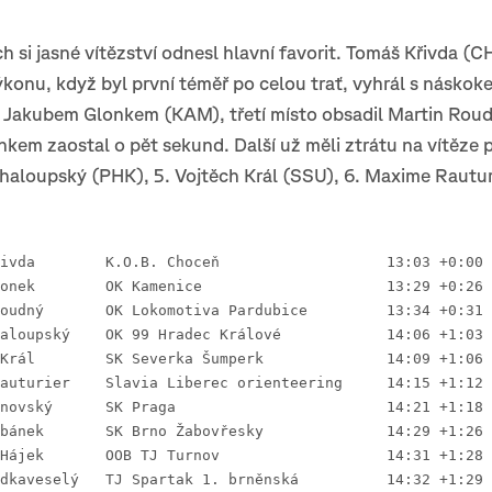
h si jasné vítězství odnesl hlavní favorit. Tomáš Křivda (
onu, když byl první téměř po celou trať, vyhrál s náskok
 Jakubem Glonkem (KAM), třetí místo obsadil Martin Roud
nkem zaostal o pět sekund. Další už měli ztrátu na vítěze 
haloupský (PHK), 5. Vojtěch Král (SSU), 6. Maxime Rauturi
 1. Tomáš Křivda	K.O.B. ‎Choceň		   	13:03 +0:00
 2. Jakub Glonek	OK Ka‎menice		   	13:29 +0:26
 3. Martin Roudný	OK Lokomoti‎va Pardubice	   	13:34 +0:31
 4. Jakub Chaloupský	OK 99 Hrad‎ec Králové	   	14:06 +1:03
 5. Vojtěch Král	SK Severk‎a Šumperk	   	14:09 +1:06
 6. Maxime Rauturier	Slavia Libere‎c orienteering	14:15 +1:12
 7. Tomáš Janovský	SK P‎raga			14:21 +1:18
 8. Tomáš Urbánek	SK Brno Ž‎abovřesky		14:29 +1:26
 9. Kryštof Hájek	OOB TJ Turnov			14:31 +1:28
10. Adam Zřídkaveselý	TJ Spartak ‎1. brněnská		14:32 +1:29