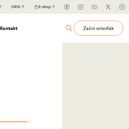
ORIS
E-shop
Kontakt
Začni orienťák