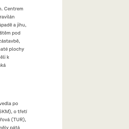
ch. Centrem
ravilán
padě a jihu,
ištěm pod
zástavbě,
naté plochy
ěli k
ská
 vedla po
SKM), o třetí
ařová (TUR),
 měly pátá