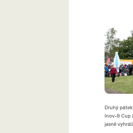
Druhý pátek 
Inov-8 Cup ž
jasně vyhrál