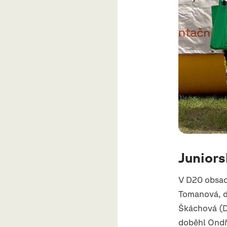
Juniors
V D20 obsadi
Tomanová, dr
Škáchová (DK
doběhl Ondře