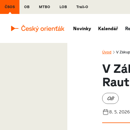
ČSOS
OB
MTBO
LOB
Trail-O
Novinky
Kalendář
R
Úvod
V Zákup
V Zá
Raut
OB
8. 5. 2026