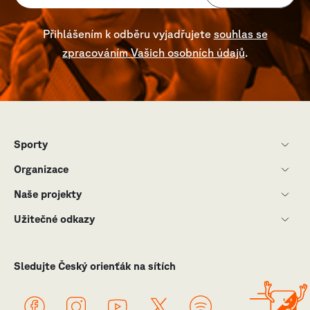
Přihlášením k odběru vyjadřujete
souhlas se
zpracováním Vašich osobních údajů
.
Sporty
Organizace
Naše projekty
Užitečné odkazy
Sledujte Český orienťák na sítích