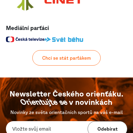
Mediální parťáci
Chci se stát parťákem
Newsletter Českého orienťáku.
Orientujte se
v novinkách
Novinky ze světa orientačních sportů na váš e-mail
Odebírat