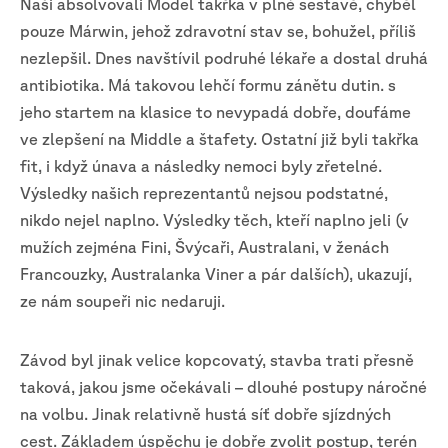
Naši absolvovali Model takřka v plné sestavě, chyběl
pouze Márwin, jehož zdravotní stav se, bohužel, příliš
nezlepšil. Dnes navštívil podruhé lékaře a dostal druhá
antibiotika. Má takovou lehčí formu zánětu dutin. s
jeho startem na klasice to nevypadá dobře, doufáme
ve zlepšení na Middle a štafety. Ostatní již byli takřka
fit, i když únava a následky nemoci byly zřetelné.
Výsledky našich reprezentantů nejsou podstatné,
nikdo nejel naplno. Výsledky těch, kteří naplno jeli (v
mužích zejména Fini, Švýcaři, Australani, v ženách
Francouzky, Australanka Viner a pár dalších), ukazují,
ze nám soupeři nic nedaruji.
Závod byl jinak velice kopcovatý, stavba trati přesně
taková, jakou jsme očekávali – dlouhé postupy náročné
na volbu. Jinak relativně hustá síť dobře sjízdných
cest. Základem úspěchu je dobře zvolit postup, terén