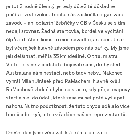
je totiž hodně členitý, je tedy důležité důkladně
počítat vrstevnice. Trochu nás zaskočila organizace
závodu – ani oblastní žebříčky v OB v Česku se s tím
nedají srovnat. Žádná startovka, bordel ve vyčítání
čipů atd. Ale nikomu to moc nevadilo, ani nám. Jinak
byl včerejšek hlavně závodem pro nás bafíky. My jsme
jeli delší trať, měřila 35 km ideálně. O titul mistra
Victorie jsme v podstatě bojovali sami, druhý sled
Australanu nám nestačil nebo tady nebyl. Nakonec
vyhrál Milan Jirásek před RaMachem, hlavně kvůli
RaMachově zbrklé chybě na startu, kdy přejel mapový
start a sjel do údolí, které zase musel poté vyšlapat
nahoru. Nutno podotknout, že tuto chybu udělalo více
borců a borkyň, a to i v řadách našich reprezentantů.
Dnešní den jsme věnovali krátkému, ale zato