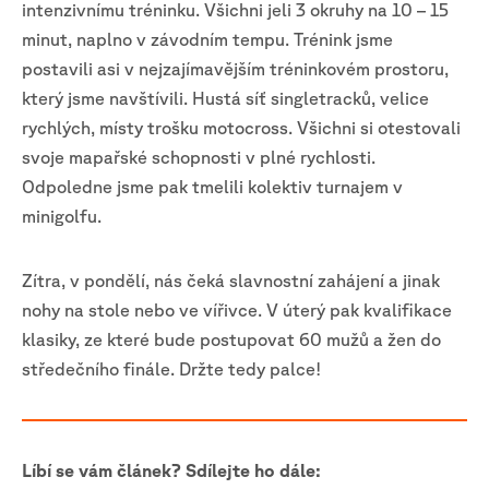
intenzivnímu tréninku. Všichni jeli 3 okruhy na 10 – 15
minut, naplno v závodním tempu. Trénink jsme
postavili asi v nejzajímavějším tréninkovém prostoru,
který jsme navštívili. Hustá síť singletracků, velice
rychlých, místy trošku motocross. Všichni si otestovali
svoje mapařské schopnosti v plné rychlosti.
Odpoledne jsme pak tmelili kolektiv turnajem v
minigolfu.
Zítra, v pondělí, nás čeká slavnostní zahájení a jinak
nohy na stole nebo ve vířivce. V úterý pak kvalifikace
klasiky, ze které bude postupovat 60 mužů a žen do
středečního finále. Držte tedy palce!
Líbí se vám článek? Sdílejte ho dále: