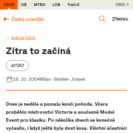
ČSOS
OB
MTBO
LOB
Trail-O
ORIS
MENU
Zpět na ČSOS
Zítra to začíná
MTBO
18. 10. 2004
Milan -Smíšek- Jirásek
Dnes je neděle a pomalu končí pohoda. Včera
proběhlo mistrovství Victorie a současně Model
Event pro klasiku. Po několika dnech se konečně
vyčasilo, i když ještě byla dost kosa. Všichni účastníci