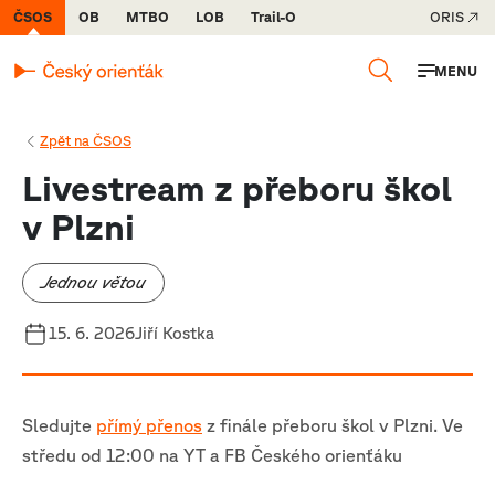
ČSOS
OB
MTBO
LOB
Trail-O
ORIS
MENU
Zpět na ČSOS
Livestream z přeboru škol
v Plzni
Jednou větou
15. 6. 2026
Jiří Kostka
Sledujte
přímý přenos
z finále přeboru škol v Plzni. Ve
středu od 12:00 na YT a FB Českého orienťáku