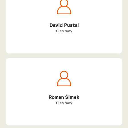
David Pustai
Člen rady
Roman Šimek
Člen rady