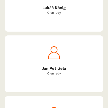
Lukáš König
Člen rady
Jan Petržela
Člen rady