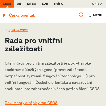
ČSOS
OB
MTBO
LOB
Trail-O
ORIS
MENU
Zpět na ČSOS
Rada pro vnitřní
záležitosti
Cílem Rady pro vnitřní záležitosti je pokrýt široké
spektrum důležitých agend (právní záležitosti,
bezpečnost systémů, fungování technologií, …) pro
vnitřní fungování Českého orienťáku a navazování
spoluprací pro zabezpečení všech potřeb členů ČSOS.
Dokumenty a zápisy rad ČSOS