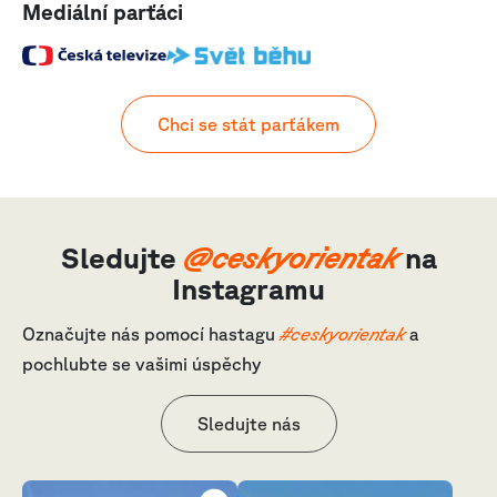
Mediální parťáci
Chci se stát parťákem
Sledujte
@ceskyorientak
na
Instagramu
Označujte nás pomocí hastagu
#ceskyorientak
a
pochlubte se vašimi úspěchy
Sledujte nás