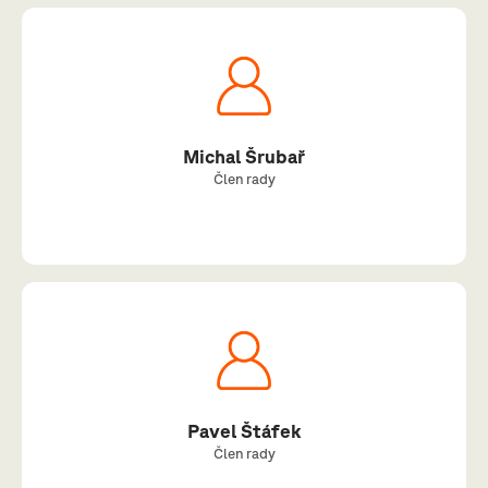
Michal Šrubař
Člen rady
Pavel Štáfek
Člen rady