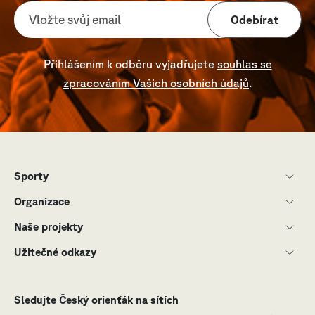
Odebírat
Přihlášením k odběru vyjadřujete
souhlas se
zpracováním Vašich osobních údajů
.
Sporty
Organizace
Naše projekty
Užitečné odkazy
Sledujte Český orienťák na sítích