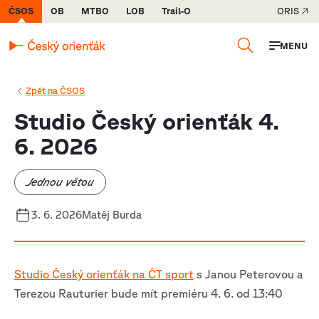
ČSOS
OB
MTBO
LOB
Trail-O
ORIS
MENU
Zpět na ČSOS
Studio Český orienťák 4.
6. 2026
Jednou větou
3. 6. 2026
Matěj Burda
Studio Český orienťák na ČT sport
s Janou Peterovou a
Terezou Rauturier bude mít premiéru 4. 6. od 13:40